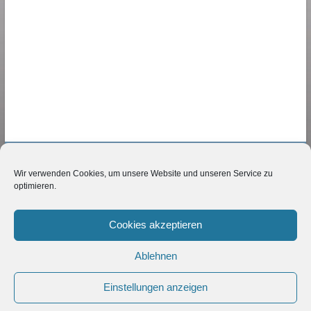
Wir verwenden Cookies, um unsere Website und unseren Service zu
NETZBERATER24
optimieren.
Karsten Lindner
Cookies akzeptieren
Mittelstrasse 11
34212 Melsungen
Ablehnen
Deutschland
Telefon 05661-9050890
Einstellungen anzeigen