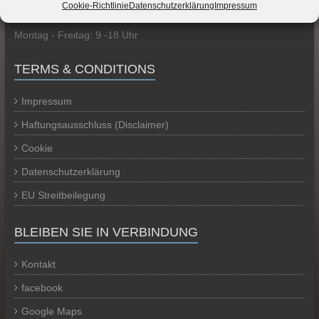
GESCHÄFTSZEITEN
Cookie-Richtlinie
Datenschutzerklärung
Impressum
Montag - Freitag: 9 -18 Uhr
TERMS & CONDITIONS
Impressum
Haftungsausschluss (Disclaimer)
Cookie
Datenschutzerklärung
EU Streitbeilegung
BLEIBEN SIE IN VERBINDUNG
Kontakt
facebook
Google Maps