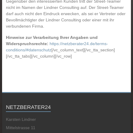
Gegenüber den interessierten Kunden tritt der Street-Teamer
nicht im Namen der Lindner Consulting auf. Der Street-Teamer
darf auch nicht den Eindruck erwecken, als sei er Vertreter oder
Bevollmächtigter der Lindner Consulting oder einer mit ihr
verbundenen Firma.
Hinweise zur Verarbeitung Ihrer Angaben und
Widerspruchsrechte:
https://netzberater24.de/terms-
conditions/#datenschutz
[/vc_column_text][/vc_tta_section]
[/vc_tta_tabs][/vc_column][/vc_row]
NETZBERATER24
Karsten Lindner
Mittelstrasse 11