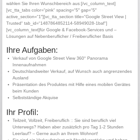
wählen Sie Ihren Wunschbereich aus:[/vc_column_text]
[vc_tta_tabs color=“pink“ spacing=“5″ gap=“5″
active_section=“1″][vc_tta_section title=“Google Street View |
Trusted“ tab_id=“1487864852114-58949028-1baf“]
[vc_column_text]für Google & Facebook-Services und –
Lösungen auf Nebenberuflicher / Freiberuflicher Basis
Ihre Aufgaben:
Verkauf von Google Street View 360° Panorama
Innenaufnahmen
Deutschlandweiter Verkauf, auf Wunsch auch angrenzendes
Ausland
Präsentation des Produktes mit Hilfe eines mobilen Gerätes
beim Kunden
Selbstständige Akquise
Ihr Profil:
Teilzeit, Vollzeit, Freiberuflich :: Sie sind beruflich viel
Unterwegs? Haben aber zusätzlich pro Tag 1-2 Stunden
Leerlauf? – Gerne auch an Ihrem Wohnort!