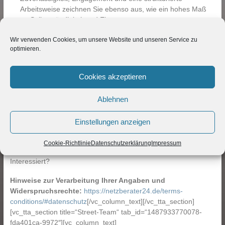
Arbeitsweise zeichnen Sie ebenso aus, wie ein hohes Maß
an Selbstständigkeit und Eigenverantwortung
Unser Angebot:
Wir verwenden Cookies, um unsere Website und unseren Service zu
optimieren.
Eine erfolgsorientierte Vergütung auf Provisionsbasis
Eine spannende Aufgabe mit Entwicklungsmöglichkeiten in
Cookies akzeptieren
einem zukunftsorientierten Technologie Unternehmen
Eine abwechslungsreiche Tätigkeit im Außendienst
Eine intensive und praxisorientierte Einarbeitung
Ablehnen
Interne Schulungen und Weiterbildungen
Einstellungen anzeigen
Sie erwartet eine äußerst vielseitige und interessante Aufgabe in
einem wachstumsorientierten Unternehmen mit einem
Cookie-Richtlinie
Datenschutzerklärung
Impressum
motivierten, sympathischen und kompetenten Team.
Interessiert?
Hinweise zur Verarbeitung Ihrer Angaben und
Widerspruchsrechte:
https://netzberater24.de/terms-
conditions/#datenschutz
[/vc_column_text][/vc_tta_section]
[vc_tta_section title=“Street-Team“ tab_id=“1487933770078-
fda401ca-9972″][vc_column_text]