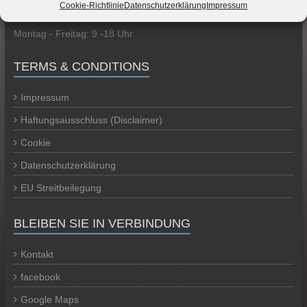
GESCHÄFTSZEITEN
Cookie-Richtlinie
Datenschutzerklärung
Impressum
Montag - Freitag: 9 -18 Uhr
TERMS & CONDITIONS
Impressum
Haftungsausschluss (Disclaimer)
Cookie
Datenschutzerklärung
EU Streitbeilegung
BLEIBEN SIE IN VERBINDUNG
Kontakt
facebook
Google Maps