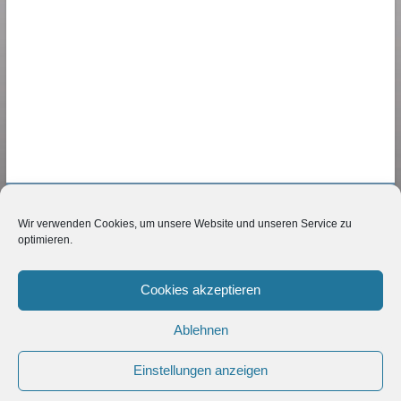
Wir verwenden Cookies, um unsere Website und unseren Service zu
NETZBERATER24
optimieren.
Karsten Lindner
Cookies akzeptieren
Mittelstrasse 11
34212 Melsungen
Ablehnen
Deutschland
Telefon 05661-9050890
Einstellungen anzeigen