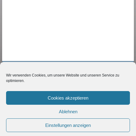
Wir verwenden Cookies, um unsere Website und unseren Service zu
NETZBERATER24
optimieren.
Karsten Lindner
Mittelstrasse 11
Cookies akzeptieren
34212 Melsungen
Ablehnen
Deutschland
Telefon 05661-9050890
Einstellungen anzeigen