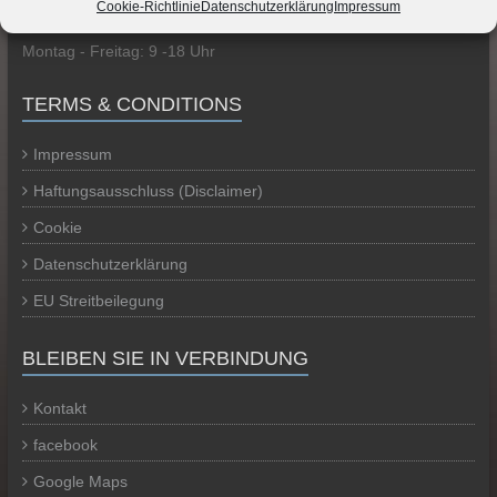
GESCHÄFTSZEITEN
Cookie-Richtlinie
Datenschutzerklärung
Impressum
Montag - Freitag: 9 -18 Uhr
TERMS & CONDITIONS
Impressum
Haftungsausschluss (Disclaimer)
Cookie
Datenschutzerklärung
EU Streitbeilegung
BLEIBEN SIE IN VERBINDUNG
Kontakt
facebook
Google Maps