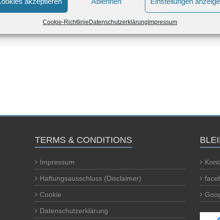
ookies akzeptieren
Ablehnen
Einstellungen anzeig
Cookie-Richtlinie
Datenschutzerklärung
Impressum
TERMS & CONDITIONS
BLE
Impressum
Kont
Haftungsausschluss (Disclaimer)
face
Cookie
Goog
Datenschutzerklärung