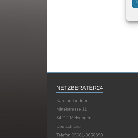
C
NETZBERATER24
Karsten Lindner
Mittelstrasse 11
34212 Melsungen
Deutschland
Telefon 05661-9050890