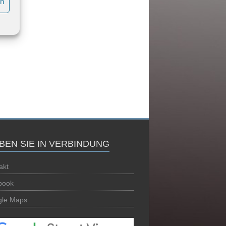
en
IBEN SIE IN VERBINDUNG
akt
book
le Maps