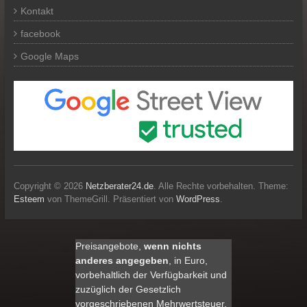
Kontakt
facebook
Google Maps
Copyright © 2026
Netzberater24.de
. Alle Rechte vorbehalten. Theme:
Esteem
von ThemeGrill. Präsentiert von
WordPress
.
Preisangebote,
wenn nichts
anderes angegeben
, in Euro,
vorbehaltlich der Verfügbarkeit und
zuzüglich der Gesetzlich
vorgeschriebenen Mehrwertsteuer,