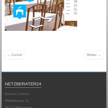
← Zurück
Weiter →
NETZBERATER24
Karsten Lindner
Mittelstrasse 11
34212 Melsungen