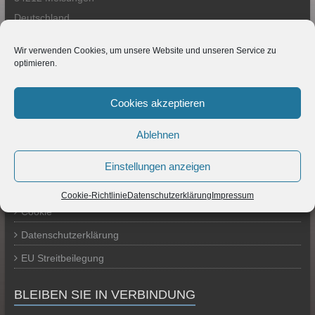
Deutschland
Telefon 05661-9050890
Wir verwenden Cookies, um unsere Website und unseren Service zu
optimieren.
GESCHÄFTSZEITEN
Montag - Freitag: 9 -18 Uhr
Cookies akzeptieren
TERMS & CONDITIONS
Ablehnen
Impressum
Einstellungen anzeigen
Haftungsausschluss (Disclaimer)
Cookie-Richtlinie
Datenschutzerklärung
Impressum
Cookie
Datenschutzerklärung
EU Streitbeilegung
BLEIBEN SIE IN VERBINDUNG