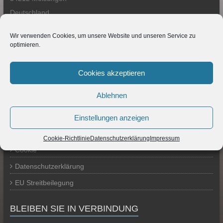
Deutschland
Telefon 05661-9050890
Wir verwenden Cookies, um unsere Website und unseren Service zu
optimieren.
GESCHÄFTSZEITEN
Montag - Freitag: 9 -18 Uhr
Cookies akzeptieren
TERMS & CONDITIONS
Ablehnen
Impressum
Einstellungen anzeigen
Haftungsausschluss (Disclaimer)
Cookie-Richtlinie
Datenschutzerklärung
Impressum
Cookie
Datenschutzerklärung
EU Streitbeilegung
BLEIBEN SIE IN VERBINDUNG