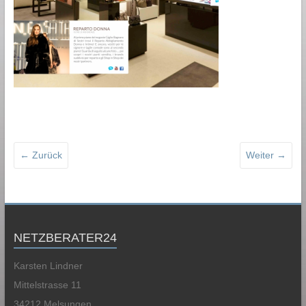
← Zurück
Weiter →
NETZBERATER24
Karsten Lindner
Mittelstrasse 11
34212 Melsungen