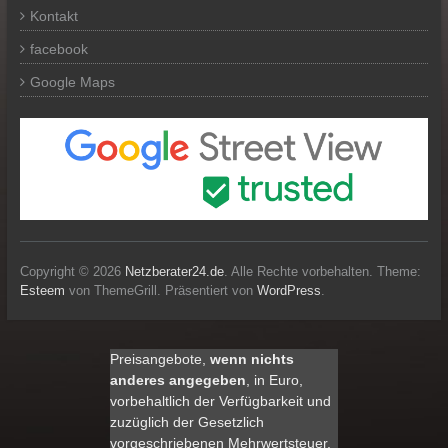
Kontakt
facebook
Google Maps
Copyright © 2026
Netzberater24.de
. Alle Rechte vorbehalten. Theme:
Esteem
von ThemeGrill. Präsentiert von
WordPress
.
Preisangebote,
wenn nichts
anderes angegeben
, in Euro,
vorbehaltlich der Verfügbarkeit und
zuzüglich der Gesetzlich
vorgeschriebenen Mehrwertsteuer,